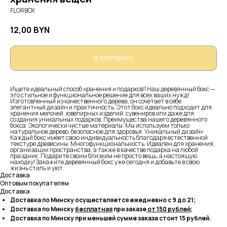
FLORBOX
12,00
BYN
В КОРЗИНУ
Ищете идеальный способ хранения и подарков? Наш деревянный бокс —
это стильное и функциональное решение для всех ваших нужд!
Изготовленный из качественного дерева, он сочетает в себе
элегантный дизайн и практичность. Этот бокс идеально подходит для
хранения мелочей, ювелирных изделий, сувениров или даже для
создания уникальных подарков. Преимущества нашего деревянного
бокса: Экологически чистые материалы: Мы используем только
натуральное дерево, безопасное для здоровья. Уникальный дизайн:
Каждый бокс имеет свою индивидуальность благодаря естественной
текстуре древесины. Многофункциональность: Идеален для хранения,
организации пространства, а также в качестве подарка на любой
праздник. Подарите своим близким не просто вещь, а настоящую
находку! Закажите деревянный бокс уже сегодня и добавьте в свою
жизнь стиль и уют.
Доставка
Оптовым покупателям
Доставка
Доставка по Минску осуществляется ежедневно с 9 до 21;
Доставка по Минску
бесплатная
при заказе
от 150 рублей
;
Доставка по Минску при меньшей сумме заказа стоит 15 рублей.